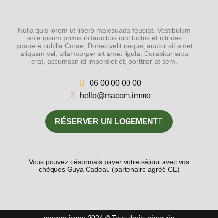
Nulla quis lorem ut libero malesuada feugiat. Vestibulum
ante ipsum primis in faucibus orci luctus et ultrices
posuere cubilia Curae; Donec velit neque, auctor sit amet
aliquam vel, ullamcorper sit amet ligula. Curabitur arcu
erat, accumsan id imperdiet et, porttitor at sem.
06 00 00 00 00
hello@macom.immo
RÉSERVER UN LOGEMENT
Vous pouvez désormais payer votre séjour avec vos
chèques Guya Cadeau (partenaire agréé CE)
macom.immo 2024 © Tous droits réservés