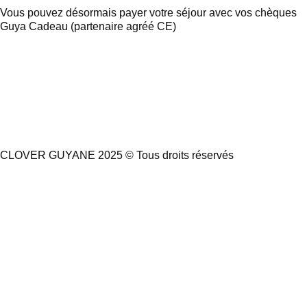
Vous pouvez désormais payer votre séjour avec vos chèques
Guya Cadeau (partenaire agréé CE)
CLOVER GUYANE 2025 © Tous droits réservés
Mentions l
égales
&
CGV
I Fait avec ❤ par
macom.immo