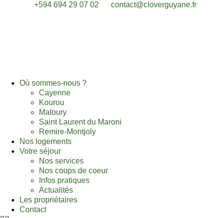
Aller
+594 694 29 07 02
contact@cloverguyane.fr
au
contenu
Où sommes-nous ?
Cayenne
Kourou
Matoury
Saint Laurent du Maroni
Remire-Montjoly
Nos logements
Votre séjour
Nos services
Nos coups de coeur
Infos pratiques
Actualités
Les propriétaires
Contact