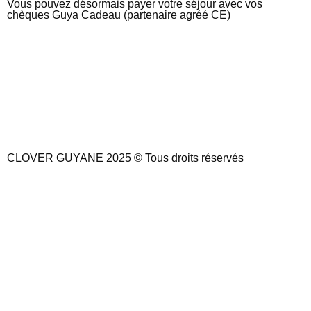
Vous pouvez désormais payer votre séjour avec vos
chèques Guya Cadeau (partenaire agréé CE)
CLOVER GUYANE 2025 © Tous droits réservés
Mentions l
égales
&
CGV
I Fait avec ❤ par
macom.immo