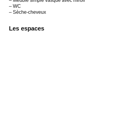
– Meuble simple vasque avec miroir
– WC
– Sèche-cheveux
Les espaces