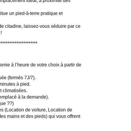
mplacement idéal, à proximité des
itue un pied-à-terre pratique et
 citadine, laissez-vous séduire par ce
!
**********************
 à l’heure de votre choix à partir de
 (fermés 7J/7).
utes à pied.
climatisées.
emplacé à la demande).
que ??)
Location de voiture, Location de
es mains et des pieds) qui vous offrent