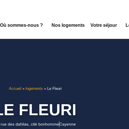
Où sommes-nous ?
Nos logements
Votre séjour
L
Accueil
»
logements
»
Le Fleuri
LE FLEURI
 rue des dahlias, cité bonhomme
Cayenne