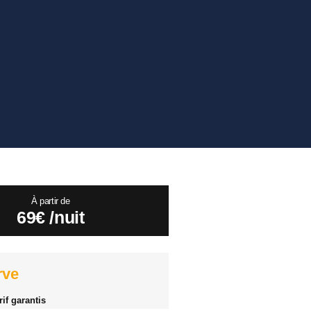
À partir de
69€ /nuit​
rve
rif garantis