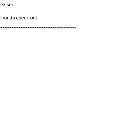
ez soi
our du check-out
*******************************************