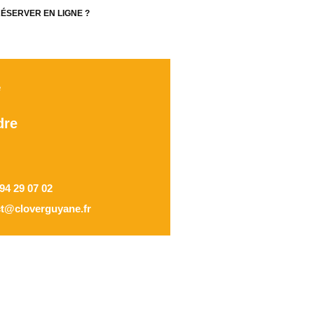
ÉSERVER EN LIGNE ?
e
dre
94 29 07 02
ct@cloverguyane.fr