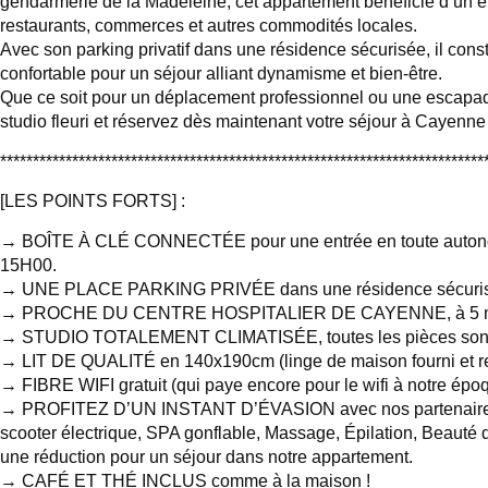
gendarmerie de la Madeleine, cet appartement bénéficie d’un e
restaurants, commerces et autres commodités locales.
Avec son parking privatif dans une résidence sécurisée, il const
confortable pour un séjour alliant dynamisme et bien-être.
Que ce soit pour un déplacement professionnel ou une escapade
studio fleuri et réservez dès maintenant votre séjour à Cayenne 
**************************************************************************
[LES POINTS FORTS] :
→ BOÎTE À CLÉ CONNECTÉE pour une entrée en toute autonomie
15H00.
→ UNE PLACE PARKING PRIVÉE dans une résidence sécurisée
→ PROCHE DU CENTRE HOSPITALIER DE CAYENNE, à 5 min
→ STUDIO TOTALEMENT CLIMATISÉE, toutes les pièces sont 
→ LIT DE QUALITÉ en 140x190cm (linge de maison fourni et r
→ FIBRE WIFI gratuit (qui paye encore pour le wifi à notre épo
→ PROFITEZ D’UN INSTANT D’ÉVASION avec nos partenaires (
scooter électrique, SPA gonflable, Massage, Épilation, Beauté d
une réduction pour un séjour dans notre appartement.
→ CAFÉ ET THÉ INCLUS comme à la maison !