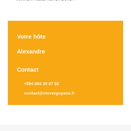
Votre hôte
Alexandre
Contact
+594 694 29 07 02
contact@cloverguyane.fr