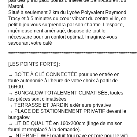
pas des principaux points d’intérêt de Saint-Laurent du
Maroni.
Situé à seulement 2 km du Lycée Polyvalent Raymond
Tracy et à 5 minutes du cœur vibrant du centre-ville, ce
petit bijou vous surprendra par son charme. L’espace,
ingénieusement aménagé, dispose de tout le
nécessaire pour un confort optimal. Imaginez-vous
savourant votre café
**********************************************************************
[LES POINTS FORTS] :
→ BOÎTE À CLÉ CONNECTÉE pour une entrée en
toute autonomie à l’heure de votre choix à partir de
16H00.
→ BUNGALOW TOTALEMENT CLIMATISÉE, toutes
les pièces sont climatisées.
→ TERRASSE ET JARDIN extérieure privative
→ PLACE DE STATIONNEMENT PRIVATIF devant le
bungalow
→ LIT DE QUALITÉ en 160x200cm (linge de maison
fourni et remplacé à la demande).
→ INTERNET WIFI gratuit (qui paye encore pour le wifi