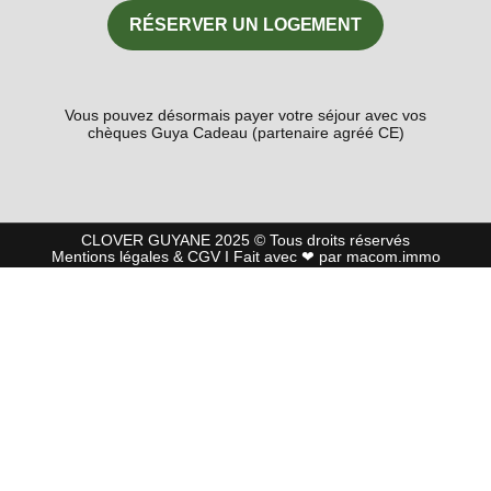
RÉSERVER UN LOGEMENT
Vous pouvez désormais payer votre séjour avec vos
chèques Guya Cadeau (partenaire agréé CE)
CLOVER GUYANE 2025 © Tous droits réservés
Mentions l
égales
&
CGV
I Fait avec ❤ par
macom.immo