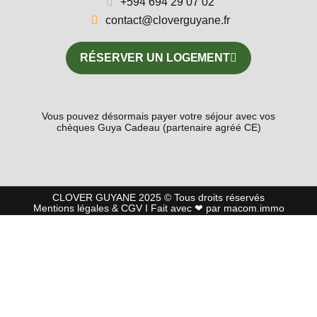
+594 694 29 07 02
contact@cloverguyane.fr
RÉSERVER UN LOGEMENT
Vous pouvez désormais payer votre séjour avec vos
chèques Guya Cadeau (partenaire agréé CE)
CLOVER GUYANE 2025 © Tous droits réservés
Mentions l
égales
&
CGV
I Fait avec ❤ par
macom.immo